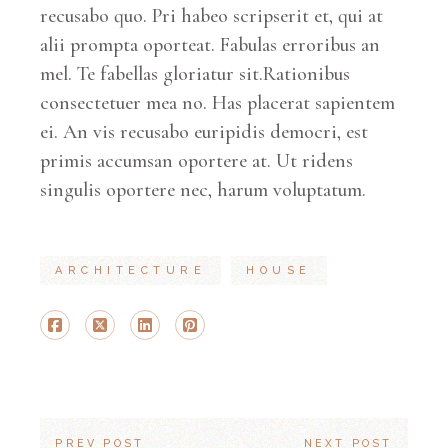
recusabo quo. Pri habeo scripserit et, qui at
alii prompta oporteat. Fabulas erroribus an
mel. Te fabellas gloriatur sit.Rationibus
consectetuer mea no. Has placerat sapientem
ei. An vis recusabo euripidis democri, est
primis accumsan oportere at. Ut ridens
singulis oportere nec, harum voluptatum.
ARCHITECTURE
HOUSE
PREV POST
NEXT POST