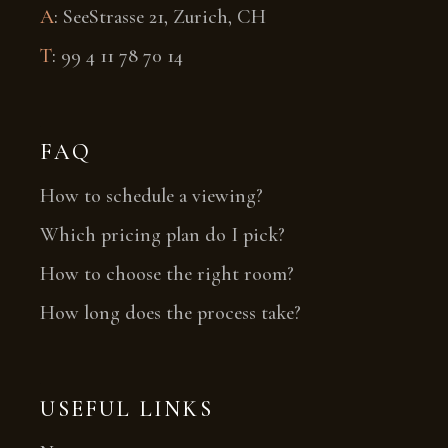
A
:
SeeStrasse 21, Zurich, CH
T
:
99 4 11 78 70 14
FAQ
How to schedule a viewing?
Which pricing plan do I pick?
How to choose the right room?
How long does the process take?
USEFUL LINKS