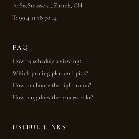
A
:
SeeStrasse 21, Zurich, CH
T
:
99 4 11 78 70 14
FAQ
How to schedule a viewing?
Which pricing plan do I pick?
How to choose the right room?
How long does the process take?
USEFUL LINKS