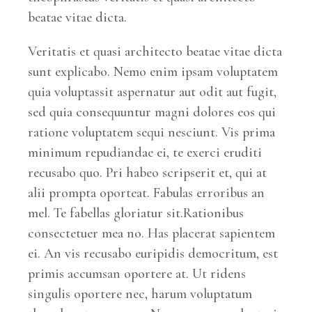
beatae vitae dicta.
Veritatis et quasi architecto beatae vitae dicta
sunt explicabo. Nemo enim ipsam voluptatem
quia voluptassit aspernatur aut odit aut fugit,
sed quia consequuntur magni dolores eos qui
ratione voluptatem sequi nesciunt. Vis prima
minimum repudiandae ei, te exerci eruditi
recusabo quo. Pri habeo scripserit et, qui at
alii prompta oporteat. Fabulas erroribus an
mel. Te fabellas gloriatur sit.Rationibus
consectetuer mea no. Has placerat sapientem
ei. An vis recusabo euripidis democritum, est
primis accumsan oportere at. Ut ridens
singulis oportere nec, harum voluptatum