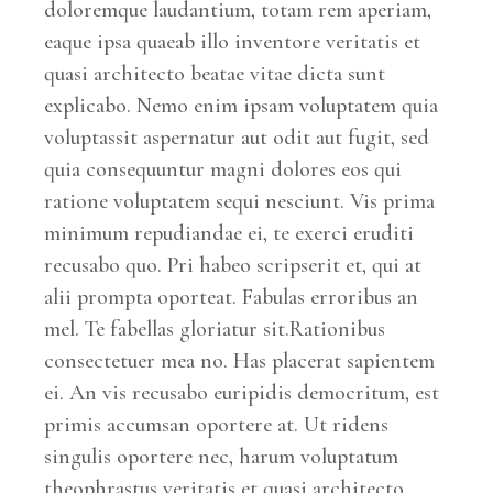
doloremque laudantium, totam rem aperiam,
eaque ipsa quaeab illo inventore veritatis et
quasi architecto beatae vitae dicta sunt
explicabo. Nemo enim ipsam voluptatem quia
voluptassit aspernatur aut odit aut fugit, sed
quia consequuntur magni dolores eos qui
ratione voluptatem sequi nesciunt. Vis prima
minimum repudiandae ei, te exerci eruditi
recusabo quo. Pri habeo scripserit et, qui at
alii prompta oporteat. Fabulas erroribus an
mel. Te fabellas gloriatur sit.Rationibus
consectetuer mea no. Has placerat sapientem
ei. An vis recusabo euripidis democritum, est
primis accumsan oportere at. Ut ridens
singulis oportere nec, harum voluptatum
theophrastus veritatis et quasi architecto