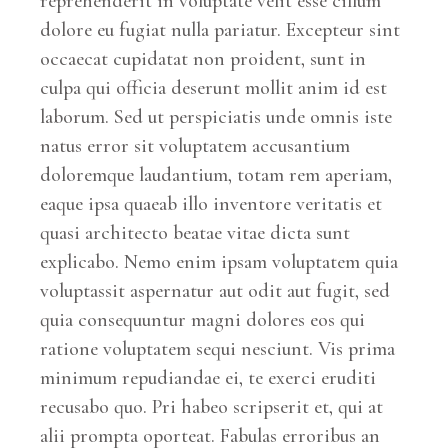
reprehenderit in voluptate velit esse cillum
dolore eu fugiat nulla pariatur. Excepteur sint
occaecat cupidatat non proident, sunt in
culpa qui officia deserunt mollit anim id est
laborum. Sed ut perspiciatis unde omnis iste
natus error sit voluptatem accusantium
doloremque laudantium, totam rem aperiam,
eaque ipsa quaeab illo inventore veritatis et
quasi architecto beatae vitae dicta sunt
explicabo. Nemo enim ipsam voluptatem quia
voluptassit aspernatur aut odit aut fugit, sed
quia consequuntur magni dolores eos qui
ratione voluptatem sequi nesciunt. Vis prima
minimum repudiandae ei, te exerci eruditi
recusabo quo. Pri habeo scripserit et, qui at
alii prompta oporteat. Fabulas erroribus an