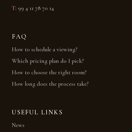
T
:
99 4 11 78 70 14
FAQ
How to schedule a viewing?
Which pricing plan do I pick?
How to choose the right room?
How long does the process take?
USEFUL LINKS
News