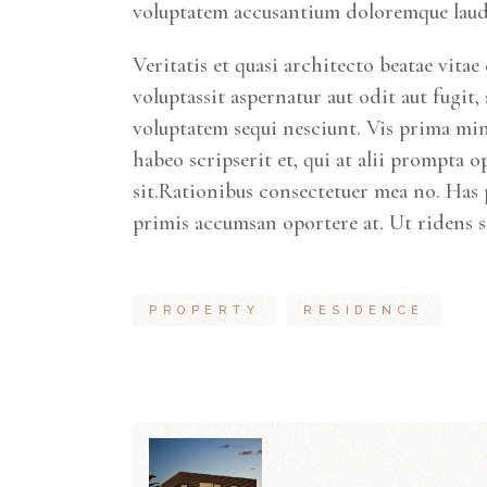
voluptatem accusantium doloremque laud
Veritatis et quasi architecto beatae vit
voluptassit aspernatur aut odit aut fugit
voluptatem sequi nesciunt. Vis prima min
habeo scripserit et, qui at alii prompta o
sit.Rationibus consectetuer mea no. Has 
primis accumsan oportere at. Ut ridens 
PROPERTY
RESIDENCE