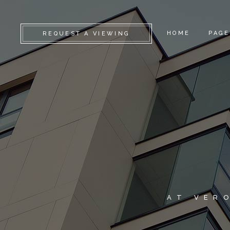
HOME
PAGE
REQUEST A VIEWING
CAMDEN
ABO
KENSINGTON
SERV
CHELSEA
GET 
GREENWICH
CONT
FULHAM
FAQ
LAMBETH
COM
SOUTHWARK
404 
AT VER