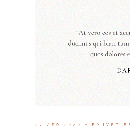
“At vero eos et acc
ducimus qui blan tum
quos dolores e
DA
27 APR 2020
BY
IVET 